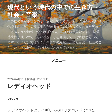
コ
現代という時代の中での生き方・
ン
社会・音楽
テ
ン
今の世の中が幸せなのか、安定しているのかもよく分からない時
ツ
代ですが、それなりに誰もが頑張っていけるような、また笑って
いけるような時代でなければならないのではと思います。 結構、
へ
感受性が強いのでいろいろなことを発信していければと思ってい
ス
ます。それだけではなく、今までの経験とかまた音楽・社会のこ
キ
ともたくさん紹介していければと思っています。
ッ
プ
メニュー
投
2022年4月18日
投稿者:
PEOPLE
稿
レディオヘッド
日:
people
レディオヘッドは、イギリスのロックバンドですね。