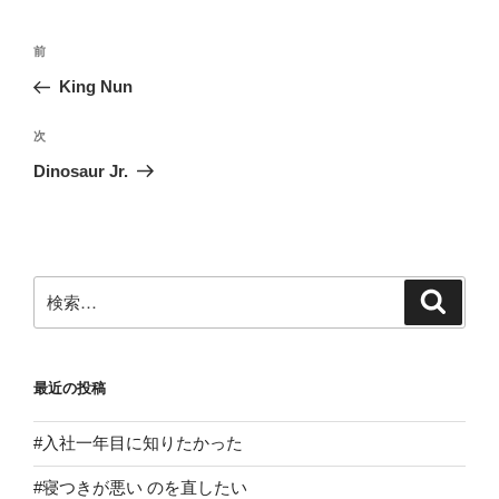
投
前
前
稿
の
King Nun
ナ
投
ビ
稿
次
次
ゲ
の
Dinosaur Jr.
投
ー
稿
シ
ョ
ン
検
検
索
索:
最近の投稿
#入社一年目に知りたかった
#寝つきが悪い のを直したい