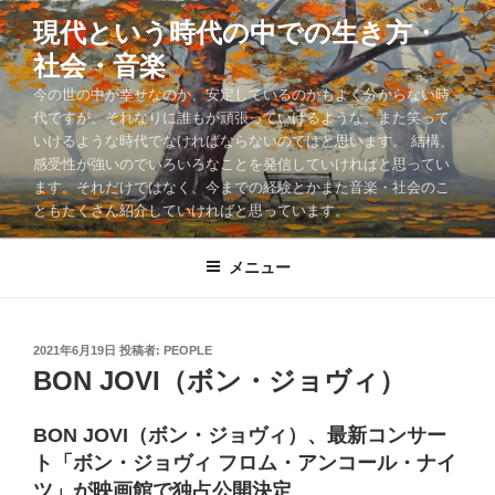
コ
現代という時代の中での生き方・
ン
社会・音楽
テ
ン
今の世の中が幸せなのか、安定しているのかもよく分からない時
ツ
代ですが、それなりに誰もが頑張っていけるような、また笑って
いけるような時代でなければならないのではと思います。 結構、
へ
感受性が強いのでいろいろなことを発信していければと思ってい
ス
ます。それだけではなく、今までの経験とかまた音楽・社会のこ
キ
ともたくさん紹介していければと思っています。
ッ
プ
メニュー
投
2021年6月19日
投稿者:
PEOPLE
稿
BON JOVI（ボン・ジョヴィ）
日:
BON JOVI（ボン・ジョヴィ）、最新コンサー
ト「ボン・ジョヴィ フロム・アンコール・ナイ
ツ」が映画館で独占公開決定