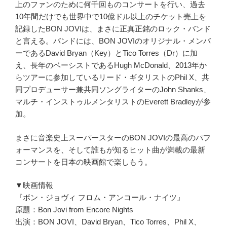
上のファンのために何千回ものコンサートを行い、過去
10年間だけでも世界中で10億ドル以上のチケット売上を
記録したBON JOVIは、まさに正真正銘のロック・バンド
と言える。バンドには、BON JOVIのオリジナル・メンバ
ーであるDavid Bryan（Key）とTico Torres（Dr）に加
え、長年のベーシストであるHugh McDonald、2013年か
らツアーに参加しているリード・ギタリストのPhil X、共
同プロデューサー兼共同ソングライターのJohn Shanks、
マルチ・インストゥルメンタリストのEverett Bradleyが参
加。
まさに音楽史上スーパースターのBON JOVIの最高のパフ
ォーマンスを、そして誰もが知るヒット曲が満載の最新
コンサートを日本の映画館で楽しもう。
▼映画情報
『ボン・ジョヴィ フロム・アンコール・ナイツ』
原題：Bon Jovi from Encore Nights
出演：BON JOVI、David Bryan、Tico Torres、Phil X、