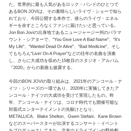
た。世界的に最も人気があるロック・バンドのひとつで
あるBON JOVIは、その素晴らしいライヴ・ショーで知ら
れており、今回公開する本作で、彼らのライヴ・エネル
ギーを余すところなくファンに届けたいと思っている。
Jon Bon Joviの出身地であるニュージャージー州のパラマ
ウント・シアターで、“You Give Love A Bad Name”、“It’s
My Life”、“Wanted Dead Or Alive”、“Bad Medicine”、そし
てもちろん“Livin’ On A Prayer”などの往年の名曲を演奏
し、さらに大成功を収めた15枚目のスタジオ・アルバム
『2020』からの新曲も披露する。
今回のBON JOVIの取り組みは、2021年のアンコール・ナ
イツ・シリーズの一環であり、2020年に実施してきたア
ンコール・ナイツの大成功を受けて実現したもの。昨
年、アンコール・ナイツは、コロナ時代でも開催可能な
対面式エンターテイメントの先駆けとなり、
METALLICA、Blake Shelton、Gwen Stefani、Kane Brown
などのスーパースターが出演するコンサート・イベント
をプロデュースしてきた。北米のドライブインや野外劇