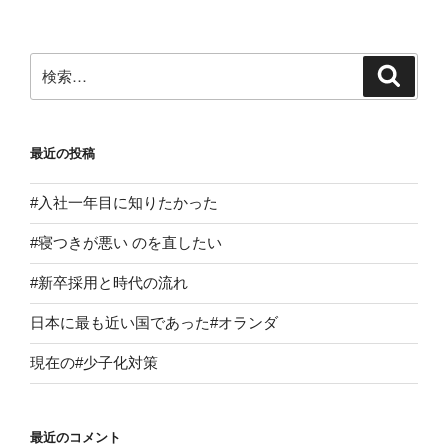
稿
シ
ョ
ン
検
検
索
索:
最近の投稿
#入社一年目に知りたかった
#寝つきが悪い のを直したい
#新卒採用と時代の流れ
日本に最も近い国であった#オランダ
現在の#少子化対策
最近のコメント