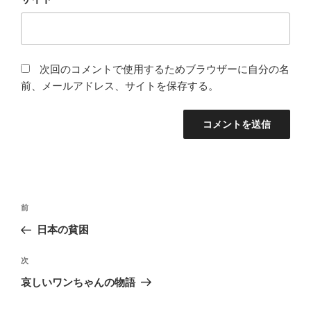
次回のコメントで使用するためブラウザーに自分の名
前、メールアドレス、サイトを保存する。
投
前
前
稿
の
日本の貧困
ナ
投
ビ
稿
次
次
ゲ
の
哀しいワンちゃんの物語
投
ー