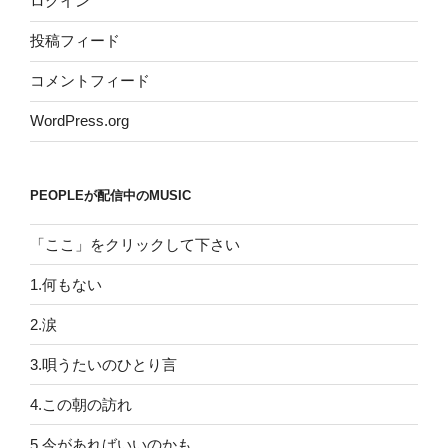
ログイン
投稿フィード
コメントフィード
WordPress.org
PEOPLEが配信中のMUSIC
「ここ」をクリックして下さい
1.何もない
2.涙
3.唄うたいのひとり言
4.この朝の訪れ
5.今があればいいのかも