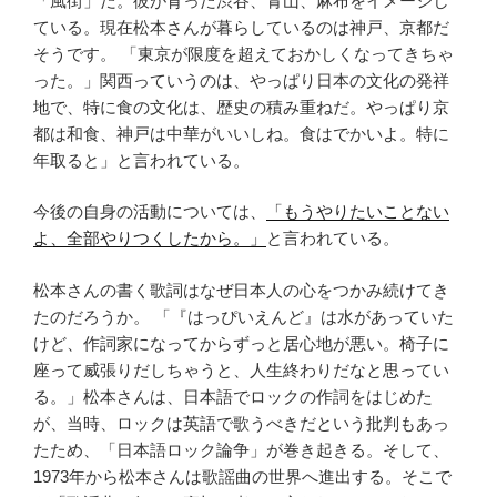
「風街」だ。彼が育った渋谷、青山、麻布をイメージし
ている。現在松本さんが暮らしているのは神戸、京都だ
そうです。 「東京が限度を超えておかしくなってきちゃ
った。」関西っていうのは、やっぱり日本の文化の発祥
地で、特に食の文化は、歴史の積み重ねだ。やっぱり京
都は和食、神戸は中華がいいしね。食はでかいよ。特に
年取ると」と言われている。
今後の自身の活動については、
「もうやりたいことない
よ、全部やりつくしたから。」
と言われている。
松本さんの書く歌詞はなぜ日本人の心をつかみ続けてき
たのだろうか。 「『はっぴいえんど』は水があっていた
けど、作詞家になってからずっと居心地が悪い。椅子に
座って威張りだしちゃうと、人生終わりだなと思ってい
る。」松本さんは、日本語でロックの作詞をはじめた
が、当時、ロックは英語で歌うべきだという批判もあっ
たため、「日本語ロック論争」が巻き起きる。そして、
1973年から松本さんは歌謡曲の世界へ進出する。そこで