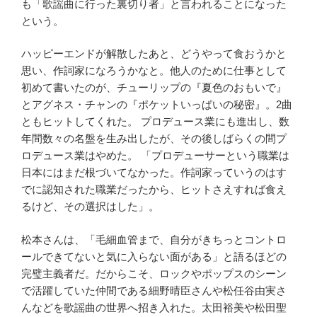
も「歌謡曲に行った裏切り者」と言われることになった
という。
ハッピーエンドが解散したあと、どうやって食おうかと
思い、作詞家になろうかなと。他人のために仕事として
初めて書いたのが、チューリップの『夏色のおもいで』
とアグネス・チャンの『ポケットいっぱいの秘密』。2曲
ともヒットしてくれた。 プロデュース業にも進出し、数
年間数々の名盤を生み出したが、その後しばらくの間プ
ロデュース業はやめた。 「プロデューサーという職業は
日本にはまだ根づいてなかった。作詞家っていうのはす
でに認知された職業だったから、ヒットさえすれば食え
るけど、その選択はした」。
松本さんは、「毛細血管まで、自分がきちっとコントロ
ールできてないと気に入らない面がある」と語るほどの
完璧主義者だ。だからこそ、ロックやポップスのシーン
で活躍していた仲間である細野晴臣さんや松任谷由実さ
んなどを歌謡曲の世界へ招き入れた。太田裕美や松田聖