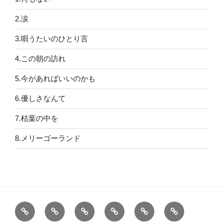
2.涙
3.唄うたいのひとり言
4.この朝の訪れ
5.今があればいいのかも
6.優しさなんて
7.枯葉の中を
8.メリーゴーランド
「こ
1.
2.
3.
4.
5.
こ」
何
涙
唄
こ
今