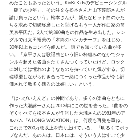
めたこともあったという。KinKi Kidsのデビューシングル
「硝子の少年」。その注文を松本さんと山下達郎さんが
請け負ったという。松本さんが、新たなヒット曲のかた
ちを求めて切磋琢磨したと挙げるもう一人が作曲家の筒
美京平氏だ。2人で約380曲もの作品を生み出した。シン
グルでは太田裕美の「木綿のハンカチーフ」をはじめ、
30年以上もコンビを組んだ。 誰でも知っている曲が多
い。「京平さんは歌謡曲という旧い枠組みのなかでジャ
ンルを超えた名曲をたくさんつくっていたけど、ロック
に対しては憧れのようなものを持っていた気がする。切
磋琢磨しながら付き合って一緒につくった作品が今も評
価されて数多く残るのは嬉しい」という。
『はっぴいえんど』の仲間であり、多くの楽曲をともに
作った大瀧詠一さんは2013年にこの世を去った。1曲をの
ぞくすべてを松本さんが作詞した大瀧さんの1981年のア
ルバム『A LONG VACATION』は、何度も再発を重ね、
これまで200万枚以上を売り上げている。 「明るくてポッ
プなんだ、あの人は。日本には、そういう人はすごく少