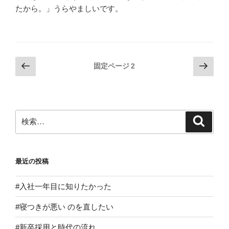
たから。」うらやましいです。
投
前
次
固定ページ
2
の
の
稿
ペ
ペ
の
ー
ー
ペ
ジ
ジ
検
検
ー
索
索:
ジ
送
最近の投稿
り
#入社一年目に知りたかった
#寝つきが悪い のを直したい
#新卒採用と時代の流れ