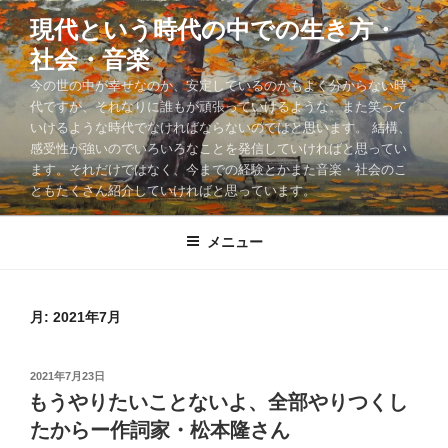
コ
現代という時代の中での生き方・
ン
社会・音楽
テ
ン
今の世の中が幸せなのか、安定しているのかもよく分からない時
ツ
代ですが、それなりに誰もが頑張っていけるような、また笑って
いけるような時代でなければならないのではと思います。 結構、
へ
感受性が強いのでいろいろなことを発信していければと思ってい
ス
ます。それだけではなく、今までの経験とかまた音楽・社会のこ
キ
ともたくさん紹介していければと思っています。
ッ
プ
メニュー
月:
2021年7月
投
2021年7月23日
稿
もうやりたいことないよ、全部やりつくし
日:
たからー作詞家・松本隆さん