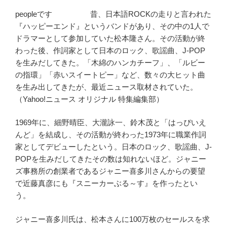
peopleです 昔、日本語ROCKの走りと言われた
『ハッピーエンド』というバンドがあり、その中の1人で
ドラマーとして参加していた松本隆さん。その活動が終
わった後、作詞家として日本のロック、歌謡曲、J-POP
を生みだしてきた。「木綿のハンカチーフ」、「ルビー
の指環」「赤いスイートピー」など、数々の大ヒット曲
を生み出してきたが、最近ニュース取材されていた。
（Yahoo!ニュース オリジナル 特集編集部）
1969年に、細野晴臣、大瀧詠一、鈴木茂と「はっぴいえ
んど」を結成し、その活動が終わった1973年に職業作詞
家としてデビューしたという。日本のロック、歌謡曲、J-
POPを生みだしてきたその数は知れないほど。ジャニー
ズ事務所の創業者であるジャニー喜多川さんからの要望
で近藤真彦にも『スニーカーぶる～す』を作ったとい
う。
ジャニー喜多川氏は、松本さんに100万枚のセールスを求