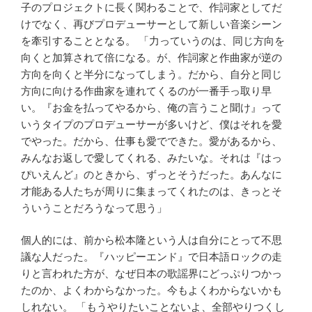
子のプロジェクトに長く関わることで、作詞家としてだ
けでなく、再びプロデューサーとして新しい音楽シーン
を牽引することとなる。 「力っていうのは、同じ方向を
向くと加算されて倍になる。が、作詞家と作曲家が逆の
方向を向くと半分になってしまう。だから、自分と同じ
方向に向ける作曲家を連れてくるのが一番手っ取り早
い。『お金を払ってやるから、俺の言うこと聞け』って
いうタイプのプロデューサーが多いけど、僕はそれを愛
でやった。だから、仕事も愛でできた。愛があるから、
みんなお返しで愛してくれる、みたいな。それは『はっ
ぴいえんど』のときから、ずっとそうだった。あんなに
才能ある人たちが周りに集まってくれたのは、きっとそ
ういうことだろうなって思う」
個人的には、前から松本隆という人は自分にとって不思
議な人だった。『ハッピーエンド』で日本語ロックの走
りと言われた方が、なぜ日本の歌謡界にどっぷりつかっ
たのか、よくわからなかった。今もよくわからないかも
しれない。 「もうやりたいことないよ、全部やりつくし