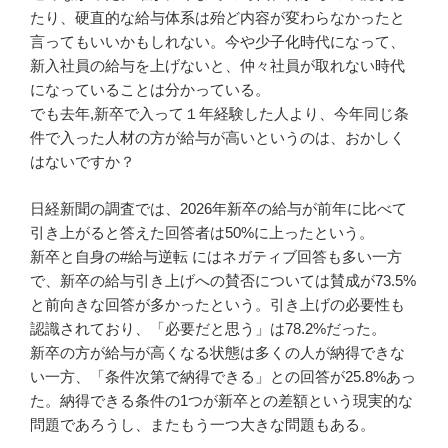
たり、硬直的な給与体系は殆ど内容が変わらなかったと
言ってもいいかもしれない。今や少子化時代になって、
新入社員の給与を上げないと、仲々社員が取れない時代
になっていることは分かっている。
でも去年,新卒で入って１年経験した人より、今年同じ条
件で入った人材の方が給与が高いというのは、おかしく
はないですか？
日経新聞の調査では、2026年新卒の給与が前年に比べて
引き上がると答えた回答者は50%に上ったという。
新卒と自身の#給与逆転 にはネガティブ回答も多い一方
で、新卒の給与引き上げへの賛否については賛成が73.5%
と前向きな回答が多かったという。引き上げの必要性も
認識されており、「必要だと思う」は78.2%だった。
新卒の方が給与が高くなる状態は多くの人が納得できな
い一方、「条件次第で納得できる」との回答が25.8%あっ
た。納得できる条件の1つが新卒との差額という現実的な
問題であろうし、またもう一つ大きな問題もある。