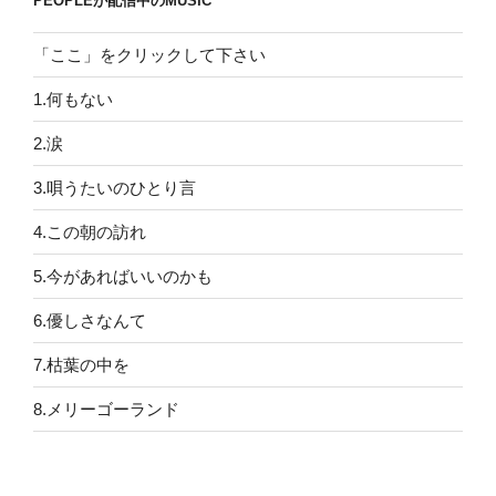
PEOPLEが配信中のMUSIC
「ここ」をクリックして下さい
1.何もない
2.涙
3.唄うたいのひとり言
4.この朝の訪れ
5.今があればいいのかも
6.優しさなんて
7.枯葉の中を
8.メリーゴーランド