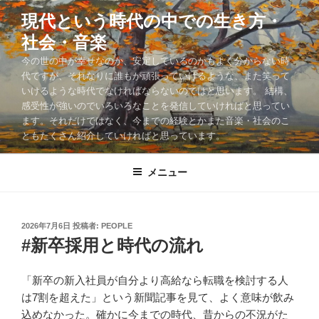
コ
現代という時代の中での生き方・
ン
社会・音楽
テ
ン
今の世の中が幸せなのか、安定しているのかもよく分からない時
ツ
代ですが、それなりに誰もが頑張っていけるような、また笑って
いけるような時代でなければならないのではと思います。 結構、
へ
感受性が強いのでいろいろなことを発信していければと思ってい
ス
ます。それだけではなく、今までの経験とかまた音楽・社会のこ
キ
ともたくさん紹介していければと思っています。
ッ
プ
メニュー
投
2026年7月6日
投稿者:
PEOPLE
稿
#新卒採用と時代の流れ
日:
「新卒の新入社員が自分より高給なら転職を検討する人
は7割を超えた」という新聞記事を見て、よく意味が飲み
込めなかった。確かに今までの時代、昔からの不況がた