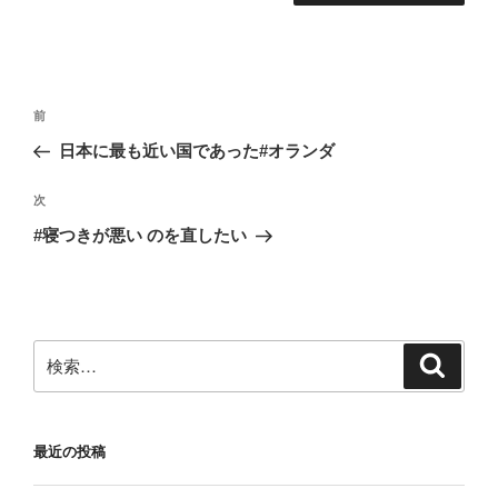
投
前
前
稿
の
日本に最も近い国であった#オランダ
ナ
投
ビ
稿
次
次
ゲ
の
#寝つきが悪い のを直したい
投
ー
稿
シ
ョ
ン
検
検
索
索:
最近の投稿