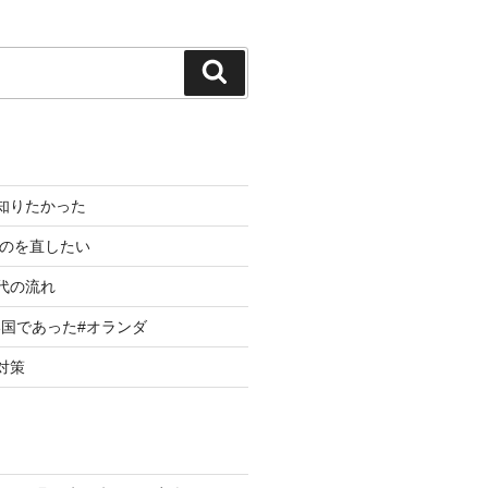
検
索
知りたかった
 のを直したい
代の流れ
国であった#オランダ
対策