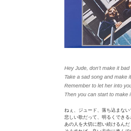
Hey Jude, don’t make it bad
Take a sad song and make it
Remember to let her into you
Then you can start to make it
ねぇ、ジュード、落ち込まない
悲しい歌だって、明るくできる
あの人を大切に想い続けるんだ