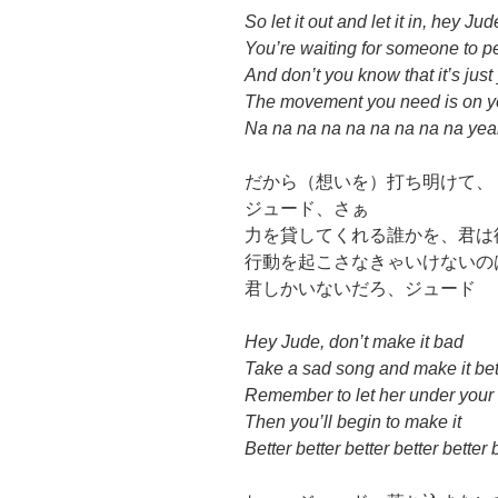
So let it out and let it in, hey Ju
You’re waiting for someone to p
And don’t you know that it’s just
The movement you need is on y
Na na na na na na na na na ye
だから（想いを）打ち明けて、
ジュード、さぁ
力を貸してくれる誰かを、君は
行動を起こさなきゃいけないの
君しかいないだろ、ジュード
Hey Jude, don’t make it bad
Take a sad song and make it bet
Remember to let her under your 
Then you’ll begin to make it
Better better better better better 