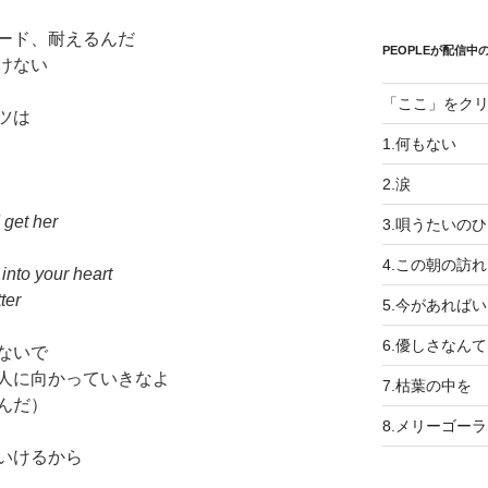
ード、耐えるんだ
PEOPLEが配信中の
けない
「ここ」をク
ツは
1.何もない
2.涙
 get her
3.唄うたいの
4.この朝の訪れ
into your heart
ter
5.今があれば
6.優しさなんて
ないで
人に向かっていきなよ
7.枯葉の中を
んだ）
8.メリーゴー
いけるから