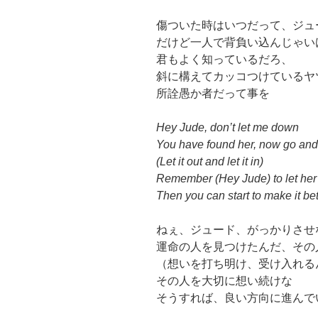
傷ついた時はいつだって、ジュ
だけど一人で背負い込んじゃい
君もよく知っているだろ、
斜に構えてカッコつけているヤ
所詮愚か者だって事を
Hey Jude, don’t let me down
You have found her, now go and
(Let it out and let it in)
Remember (Hey Jude) to let her 
Then you can start to make it bet
ねぇ、ジュード、がっかりさせ
運命の人を見つけたんだ、その
（想いを打ち明け、受け入れる
その人を大切に想い続けな
そうすれば、良い方向に進んで