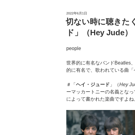
投
2022年6月1日
稿
切ない時に聴きた
日:
ド」（Hey Jude）
people
世界的に有名なバンドBeatles
的に有名で、歌われている曲「ヘイ
＃「
ヘイ・ジュード
」（
Hey Ju
ーマッカートニーの名義となっ
によって書かれた楽曲ですよね