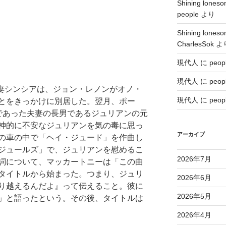
Shining lo
people
より
Shining lo
CharlesSok
よ
現代人
に
peop
現代人
に
peop
と妻シンシアは、ジョン・レノンがオノ・
現代人
に
peop
とをきっかけに別居した。翌月、ポー
であった夫妻の長男であるジュリアンの元
神的に不安なジュリアンを気の毒に思っ
アーカイブ
の車の中で「ヘイ・ジュード」を作曲し
ジュールズ」で、ジュリアンを慰めるこ
2026年7月
詞について、マッカートニーは「この曲
タイトルから始まった。つまり、ジュリ
2026年6月
り越えるんだよ』って伝えること。彼に
2026年5月
」と語ったという。その後、タイトルは
2026年4月