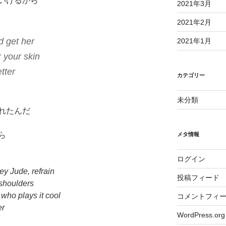
いけるから
2021年3月
2021年2月
d get her
2021年1月
 your skin
tter
カテゴリー
未分類
れたんだ
ら
メタ情報
ログイン
ey Jude, refrain
投稿フィード
 shoulders
 who plays it cool
コメントフィ
er
WordPress.org