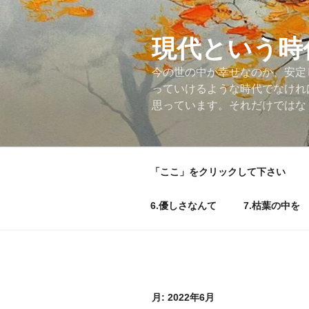
コ
ン
テ
現代という時
ン
今の世の中が幸せなのか、安定
ツ
っていけるような時代でなけれ
へ
思っています。それだけではな
ス
キ
ッ
プ
「ここ」をクリックして下さい
6.優しさなんて
7.枯葉の中を
月:
2022年6月