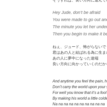
そうすれば、良い方向に進んで
Hey Jude, don’t be afraid
You were made to go out an
The minute you let her under
Then you begin to make it be
ねぇ、ジュード、怖がらないで
君はあの人と結ばれる為に生ま
あの人に夢中になった途端
良い方向に向かっていくのだか
And anytime you feel the pain, h
Don’t carry the world upon your
For well you know that it’s a fool
By making his world a little cold
Na na na na na na na na na na