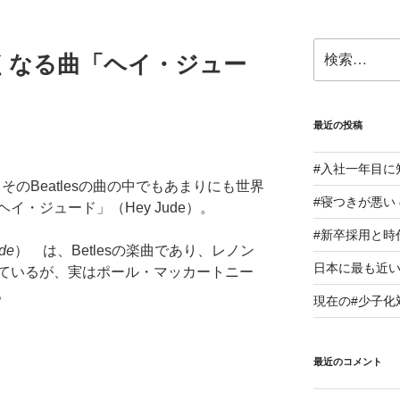
検
くなる曲「ヘイ・ジュー
索:
最近の投稿
#入社一年目に
、そのBeatlesの曲の中でもあまりにも世界
#寝つきが悪い
・ジュード」（Hey Jude）。
#新卒採用と時
de
） は、Betlesの楽曲であり、レノン
日本に最も近い
ているが、実はポール・マッカートニー
。
現在の#少子化
最近のコメント