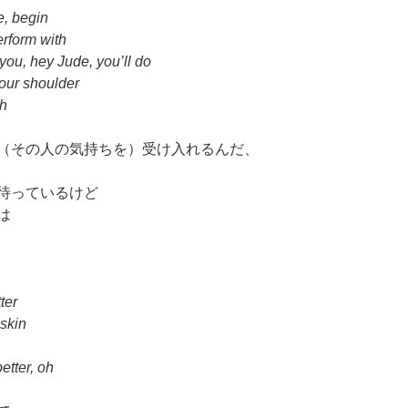
de, begin
erform with
 you, hey Jude, you’ll do
our shoulder
ah
（その人の気持ちを）受け入れるんだ、
待っているけど
は
ter
skin
better, oh