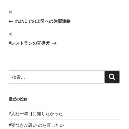
投
前
前
稿
の
#LINEでの上司への休暇連絡
ナ
投
ビ
稿
次
次
ゲ
の
#レストランの盲導犬
投
ー
稿
シ
ョ
ン
検
検
索
索:
最近の投稿
#入社一年目に知りたかった
#寝つきが悪い のを直したい