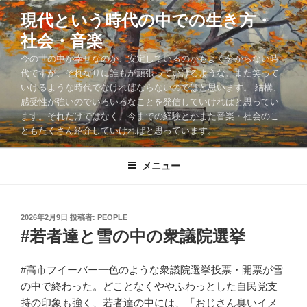
コ
現代という時代の中での生き方・
ン
社会・音楽
テ
ン
今の世の中が幸せなのか、安定しているのかもよく分からない時
ツ
代ですが、それなりに誰もが頑張っていけるような、また笑って
いけるような時代でなければならないのではと思います。 結構、
へ
感受性が強いのでいろいろなことを発信していければと思ってい
ス
ます。それだけではなく、今までの経験とかまた音楽・社会のこ
キ
ともたくさん紹介していければと思っています。
ッ
プ
メニュー
投
2026年2月9日
投稿者:
PEOPLE
稿
#若者達と雪の中の衆議院選挙
日:
#高市フイーバー一色のような衆議院選挙投票・開票が雪
の中で終わった。どことなくややふわっとした自民党支
持の印象も強く、若者達の中には、「おじさん臭いイメ