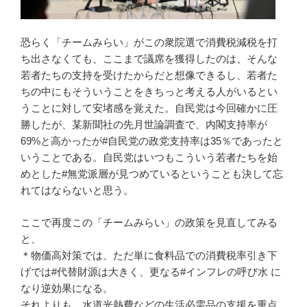
恐らく「チームみらい」がこの衆院選で消費税減税を打
ち出さなくても、ここまで議席を獲得したのは、そんな
若者たちの支持を受けたからだと想像できるし、若者た
ちの中にもそういうことをきちっと考える人がいるとい
うことに対して安堵感を覚えた。自民党は今回確かに圧
勝したが、某新聞社の先月世論調査で、内閣支持率が
69%と高かったが#自民党の政党支持率は35％であったと
いうことである。自民党はいつもこういう若者たちを始
めとした#無党派層が見つめているということも決して忘
れてはならないと思う。
ここで再度この「チームみらい」の政策を見直してみる
と、
＊物価高対策では、ただ単に食料品での消費税率引き下
げでは#代替財源は大きく、更なる#インフレの呼び水 に
なり逆効果になる。
それよりも、水道光熱費などの生活必需品の支援を重点