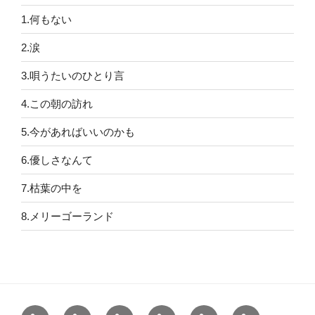
1.何もない
2.涙
3.唄うたいのひとり言
4.この朝の訪れ
5.今があればいいのかも
6.優しさなんて
7.枯葉の中を
8.メリーゴーランド
「こ
1.
2.
3.
4.
5.