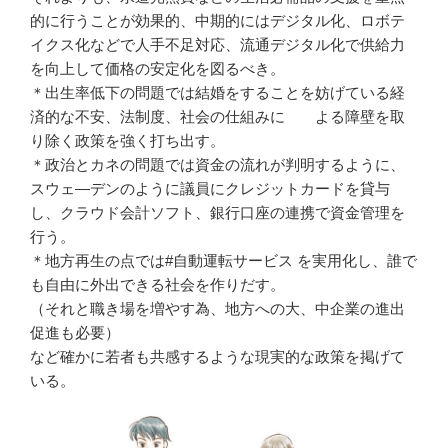
的に行うことが効果的、中期的にはデジタル化、ロボテ
イクス化などで人手不足対応、流通デジタル化で供給力
を向上して価格の安定化を図るべき。
＊出生率低下の問題では結婚をすることを妨げている経
済的な不安、法制度、社会の仕組みに よる障壁を取
り除く政策を強く打ち出す。
＊政治とカネの問題では資金の流れが判明するように、
スウェ―デンのように議員にクレジットカードを貸与
し、クラウド会計ソフト、銀行口座の連携で資金管理を
行う。
＊地方再生の点では#自動運転サービス を実用化し、誰で
も自由に外出できる社会を作りだす。
（それと職き場を増やす為、地方への大、中企業の進出
促進も必要）
など確かに若者も共感するような現実的な政策を掲げて
いる。