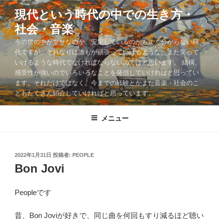
コ
現代という時代の中での生き方・
ン
社会・音楽
テ
ン
今の世の中が幸せなのか、安定しているのかもよく分からない時
ツ
代ですが、それなりに誰もが頑張っていけるような、また笑って
いけるような時代でなければならないのではと思います。 結構、
へ
感受性が強いのでいろいろなことを発信していければと思ってい
ス
ます。それだけではなく、今までの経験とかまた音楽・社会のこ
キ
ともたくさん紹介していければと思っています。
ッ
プ
メニュー
投
2022年1月31日
投稿者:
PEOPLE
稿
Bon Jovi
日:
Peopleです
昔、Bon Joviが好きで、同じ曲を何回もすり減るほど聴い