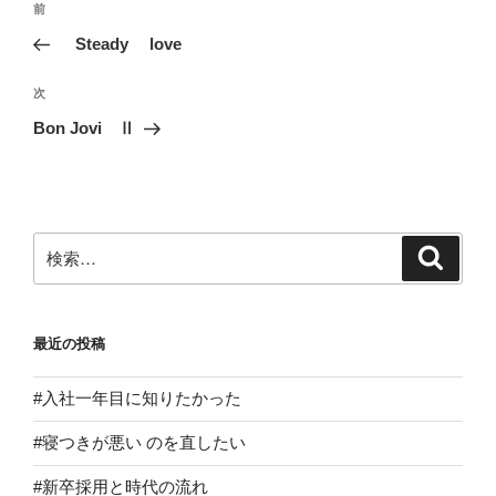
前
前
稿
の
Steady love
ナ
投
ビ
稿
次
次
ゲ
の
Bon Jovi Ⅱ
投
ー
稿
シ
ョ
ン
検
検
索
索:
最近の投稿
#入社一年目に知りたかった
#寝つきが悪い のを直したい
#新卒採用と時代の流れ