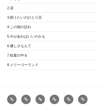
2.涙
3.唄うたいのひとり言
4.この朝の訪れ
5.今があればいいのかも
6.優しさなんて
7.枯葉の中を
8.メリーゴーランド
「こ
1.
2.
3.
4.
5.
こ」
何
涙
唄
こ
今