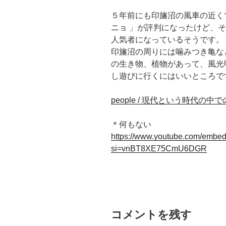
５年前にも印旛沼の風車の近く
ニョ 」が評判になったけど、
人気者になっているそうです。
印旛沼の周りには噛みつき亀な
の生き物、植物があって、風光
し遊びに行くにはいいところで
people / 現代という時代の
＊何もない
https://www.youtube.com/embe
si=vnBT8XE75CmU6DGR
コメントを残す