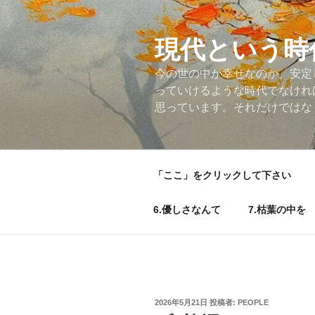
コ
ン
テ
現代という時
ン
今の世の中が幸せなのか、安定
ツ
っていけるような時代でなけれ
へ
思っています。それだけではな
ス
キ
ッ
プ
「ここ」をクリックして下さい
6.優しさなんて
7.枯葉の中を
投
2026年5月21日
投稿者:
PEOPLE
稿