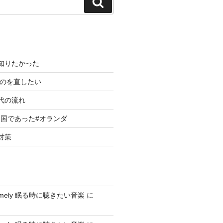
検
索
知りたかった
 のを直したい
代の流れ
国であった#オランダ
対策
nesomely 眠る時に聴きたい音楽
に