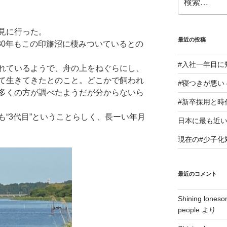
索:
見に行った。
最近の投稿
30年もこの印旛沼に棲みついているとの
#入社一年目に
れているようで、舟の上をねぐらにし、
て生きてきたとのこと。どこかで飼われ
#寝つきが悪い
多くの方が調べたようだが分からないら
#新卒採用と時
“3代目”ということらしく、長ーい年月
日本に最も近い
現在の#少子化
最近のコメント
Shining lo
people
より