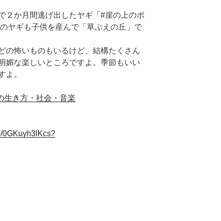
で２か月間逃げ出したヤギ「#崖の上のポ
そのヤギも子供を産んで「草ぶえの丘」で
どの怖いものもいるけど、結構たくさん
明媚な楽しいところですよ。季節もいい
すよ。
中での生き方・社会・音楽
d/0GKuyh3lKcs?