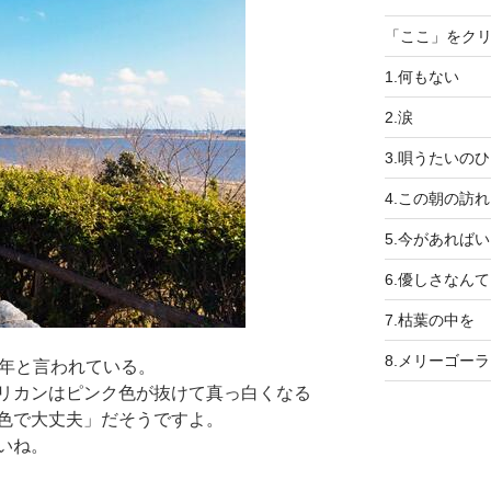
「ここ」をク
1.何もない
2.涙
3.唄うたいの
4.この朝の訪れ
5.今があれば
6.優しさなんて
7.枯葉の中を
8.メリーゴー
0年と言われている。
リカンはピンク色が抜けて真っ白くなる
色で大丈夫」だそうですよ。
いね。