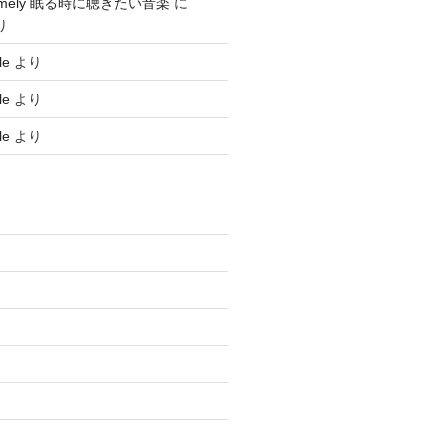
nesomely 眠る時に聴きたい音楽
に
り
le
より
le
より
le
より