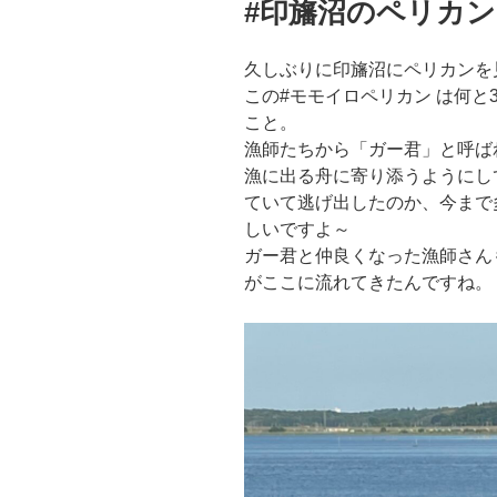
#印旛沼のペリカン
日:
久しぶりに印旛沼にペリカンを
この#モモイロペリカン は何と
こと。
漁師たちから「ガー君」と呼ば
漁に出る舟に寄り添うようにし
ていて逃げ出したのか、今まで
しいですよ～
ガー君と仲良くなった漁師さんも
がここに流れてきたんですね。